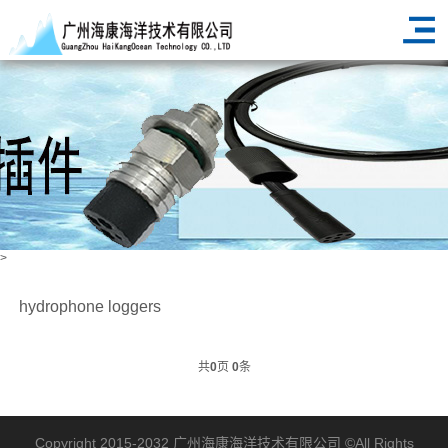
>
hydrophone loggers
HOME
PRODUCT
hydrophone
hydrophone loggers
>
>
>
共
0
页
0
条
Copyright 2015-2032
广州海康海洋技术有限公司
©All Rights