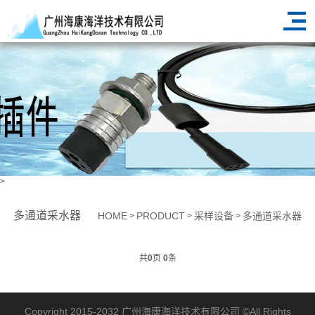
>
多通道采水器
HOME
PRODUCT
采样设备
多通道采水器
>
>
>
共
0
页
0
条
Copyright 2015-2032
广州海康海洋技术有限公司
©All Rights