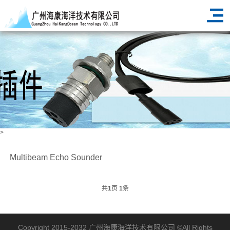
>
Multibeam Echo Sounder
HOME
PRODUCT
marine geodesy and cartography
>
>
>
共
1
页
1
条
Multibeam Echo Sounder
Copyright 2015-2032
广州海康海洋技术有限公司
©All Rights